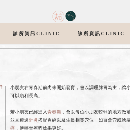
診所資訊CLINIC
診所資訊CLINIC
？
小朋友在青春期前尚未開始發育，會以調理脾胃為主，讓
可以順利長高。
若小朋友已經進入
青春期
，會以每位小朋友較弱的地方做
並且透過
針灸
搭配胃經以及生長相關穴位，如百會穴或湧
療
，使轉骨療程效果更好。