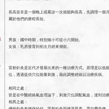
長高並非是一個晚上或看診一次就能夠長高，先調理一個
屬於他們的療程長短。
機
男孩：國中時期，特別矮小可從小六開始。
女孩：乳房發育到初次月經來潮前。
?
雷射針灸是近代才發展出來的一種治療方式。原理是以低能量的雷
位，透過提供穴位能量刺激，藉此調整經絡以治療疾病。
相同之處：
皆是在中醫經絡氣血理論下，刺激穴位調配氣血，達到治
相異之處：
傳統針灸有健保給付，雷射針灸因儀器昂貴，需自費負擔