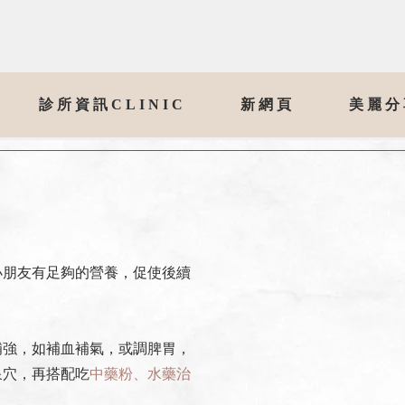
診所資訊CLINIC
新網頁
美麗分
小朋友有足夠的營養，促使後續
補強，如補血補氣，或調脾胃，
泉穴，再搭配吃
中藥粉、水藥治