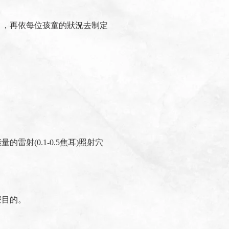
月，再依每位孩童的狀況去制定
射(0.1-0.5焦耳)照射穴
療目的。
。