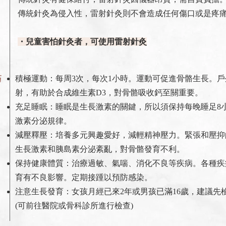
傳統針灸為侵入性，雷射針灸則不會造成任何傷口或是疼
・兒童害怕針灸者，可使用雷射針灸
積極運動：每周3次，每次1小時。運動可促進骨骼生長。
巧
射，有助於合成維生素D3，對骨骼吸收鈣至關重要。
充足睡眠：睡眠是生長激素的關鍵，所以須保持每晚睡足8
激素分泌規律。
減壓釋壓：培養多元興趣愛好，減輕精神壓力。緊張和壓抑
生長激素和胰島素分泌紊亂，對骨骼發育不利。
保持健康體質：治療過敏、氣喘、消化不良等疾病。各種疾
育有不良影響。定期接踵以預防感染。
注意生長發育：女孩月經已來2年或男孩已滿16歲，建議先
(可前往醫院或骨科診所進行檢查)