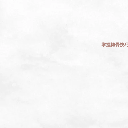
掌握轉骨技