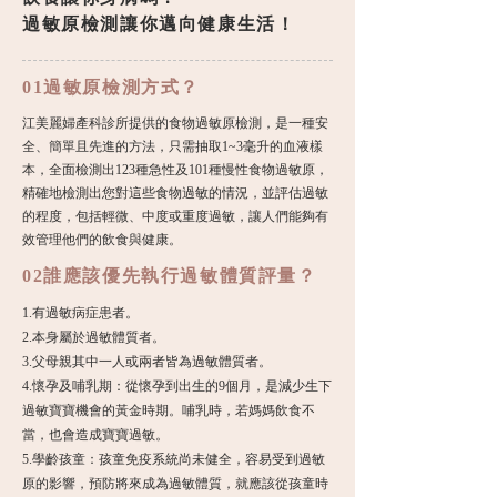
​過敏原檢測讓你邁向健康生活！
01過敏原檢測方式？
江美麗婦產科診所提供的食物過敏原檢測，是一種安
全、簡單且先進的方法，只需抽取1~3毫升的血液樣
本，全面檢測出123種急性及101種慢性食物過敏原，
精確地檢測出您對這些食物過敏的情況，並評估過敏
的程度，包括輕微、中度或重度過敏，讓人們能夠有
效管理他們的飲食與健康。
02誰應該優先執行過敏體質評量？
1.有過敏病症患者。
2.本身屬於過敏體質者。
3.父母親其中一人或兩者皆為過敏體質者。
4.懷孕及哺乳期：從懷孕到出生的9個月，是減少生下
過敏寶寶機會的黃金時期。哺乳時，若媽媽飲食不
當，也會造成寶寶過敏。
5.學齡孩童：孩童免疫系統尚未健全，容易受到過敏
原的影響，預防將來成為過敏體質，就應該從孩童時