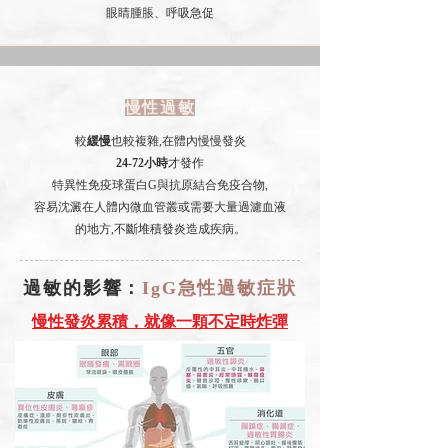
眼睛腫脹、呼吸急促
​慢性過敏
較
緩慢
也較複雜,在體內慢慢發炎
24-72小時
才發作
特異性免疫球蛋白G與抗原結合免疫合物,
容易沈澱在人體內微血管叢或需要大量過濾血液
的地方,不斷堆積發炎造成疾病。
過敏的影響：
IgG急性過敏症狀
慢性發炎累積，就像一顆不定時炸彈