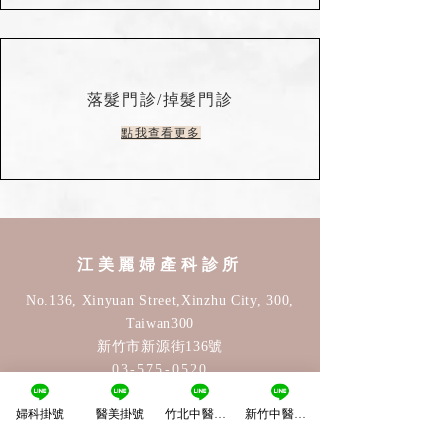
落髮門診/掉髮門診
點我查看更多
江美麗婦產科診所
No.136, Xinyuan Street,Xinzhu City, 300,
Taiwan30
0
新竹市新源街136號
03-575-0520
婦科掛號
醫美掛號
竹北中醫掛號
新竹中醫掛號