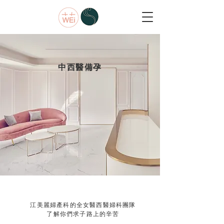
中西醫備孕
江美麗婦產科的全女醫西醫婦科團隊
了解你們求子路上的辛苦