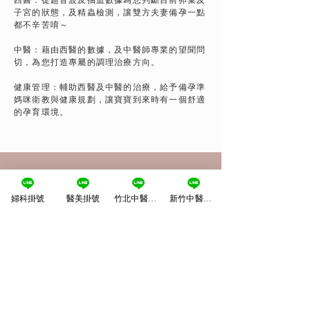
西醫：從超音波及抽血數據為您判斷目前卵巢及
子宮的狀態，及精蟲檢測，讓雙方夫妻備孕一點
都不辛苦唷～
中醫：藉由西醫的數據，及中醫師專業的望聞問
切，為您打造專屬的調理治療方向。
健康管理：輔助西醫及中醫的治療，給予備孕準
媽咪衛教與健康規劃，讓寶寶到來時有一個舒適
的孕育環境。
江美麗婦產科診所
婦科掛號
醫美掛號
竹北中醫掛號
新竹中醫掛號
No.136, Xinyuan Street,Xinzhu City, 300,
Taiwan30
0
新竹市新源街136號
03-575-0520