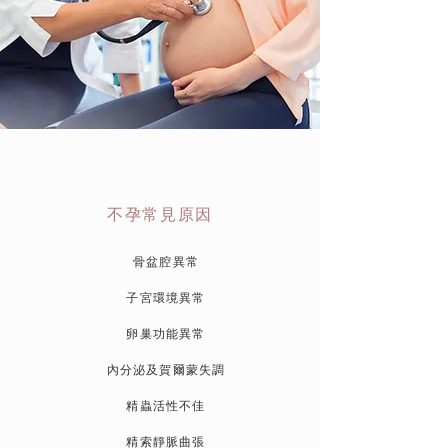
不孕常見原因
骨盆腔異常
子宮環境異常
卵巢功能異常
內分泌及賀爾蒙失調
精蟲活性不佳
精索靜脈曲張