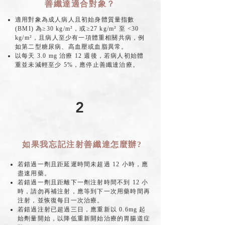
善纖達適合對象​？
適用對象為成人病人且初始身體質量指數
(BMI) 為≥30 kg/m²，或≥27 kg/m² 至 <30
kg/m²，且病人至少有一項體重相關共病，例
如第二型糖尿病、高血壓或血脂異常。
以每天 3.0 mg 治療 12 週後，若病人初始體
重並未減輕至少 5%，應停止善纖達治療。
2
如果我忘記注射善纖達怎麼辦?
若錯過一劑且距延遲時間未超過 12 小時，應
盡速用藥。
若錯過一劑且距離下一劑注射時間不到 12 小
時，請勿再補注射，應等到下一次用藥時間再
注射，並恢復每日一次治療。
若錯過注射已超過三日，應重新以 0.6mg 起
始劑量開始，以降低重新開始治療的胃腸道症