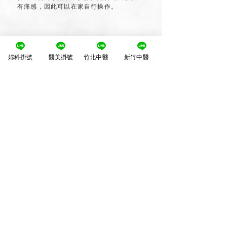
有痛感，因此可以在家自行操作。
5
婦科掛號
醫美掛號
竹北中醫掛號
新竹中醫掛號
療程前注意事項
治療部位須沒有傷口、感染、發紅現象。
請主動告知醫師，治療部位是否曾有進行
過雷射光療、微整形、手術治療。
6
療程後注意事項
術後請勿重壓施打部位。