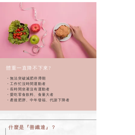
體重一直降不下來?
​・無法突破減肥停滯期
・工作忙沒時間運動者
・長時間坐著沒有運動者
・愛吃零食飲料、食量大者
・產後肥胖、中年發福、代謝下降者
什麼是​『善纖達』？