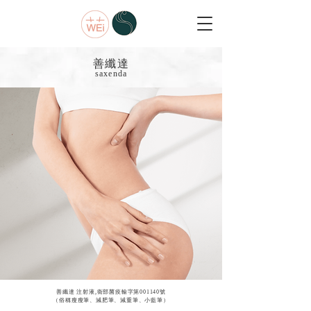
善纖達
saxenda
善纖達 注射液,衛部菌疫輸字第001140號
（俗稱瘦瘦筆、減肥筆、減重筆、小藍筆）