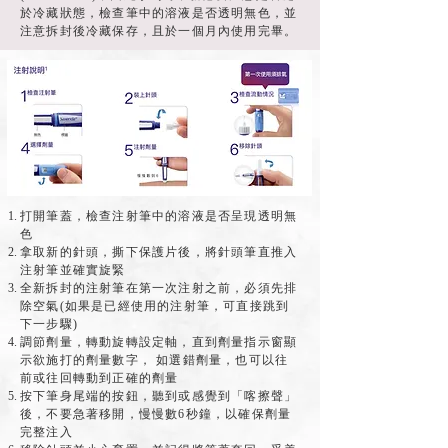
於冷藏狀態，檢查筆中的溶液是否透明無色，並
注意拆封後冷藏保存，且於一個月內使用完畢。
打開筆蓋，檢查注射筆中的溶液是否呈現透明無
色
拿取新的針頭，撕下保護片後，將針頭筆直推入
注射筆並確實旋緊
全新拆封的注射筆在第一次注射之前，必須先排
除空氣(如果是已經使用的注射筆，可直接跳到
下一步驟)
調節劑量，轉動旋轉設定軸，直到劑量指示窗顯
示欲施打的劑量數字， 如選錯劑量，也可以往
前或往回轉動到正確的劑量
按下筆身尾端的按鈕，聽到或感覺到「喀擦聲」
後，不要急著移開，慢慢數6秒鐘，以確保劑量
完整注入