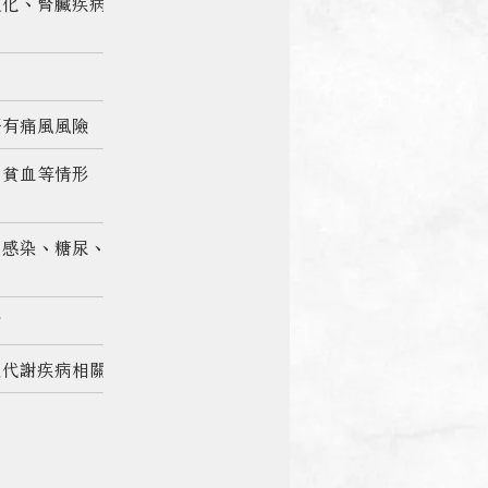
硬化、腎臟疾病及營養
否有痛風風險
、貧血等情形
、感染、糖尿、肝膽疾
常
及代謝疾病相關