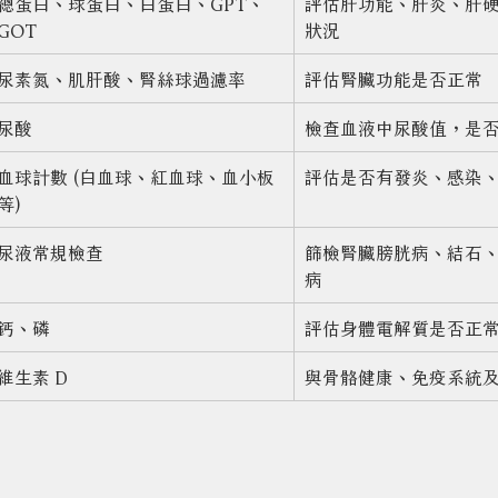
總蛋白、球蛋白、白蛋白、GPT、
評估肝功能、肝炎、肝
GOT
狀況
尿素氮、肌肝酸、腎絲球過濾率
評估腎臟功能是否正常
尿酸
檢查血液中尿酸值，是
血球計數 (白血球、紅血球、血小板
評估是否有發炎、感染
等)
尿液常規檢查
篩檢腎臟膀胱病、結石
病
鈣、磷
評估身體電解質是否正
維生素 D
與骨骼健康、免疫系統