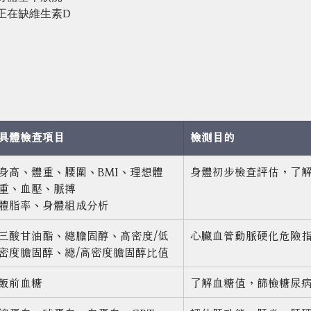
正在缺維生素D
具體檢查項目
檢測目的
身高、體重、腰圍、BMI、理想體
身體初步檢查評估，了
重、血壓、脈搏
體脂率、身體組成分析
三酸甘油酯、總膽固醇、高密度/低
心臟血管動脈硬化危險
密度膽固醇、總/高密度膽固醇比值
飯前血糖
了解血糖值，篩檢糖尿