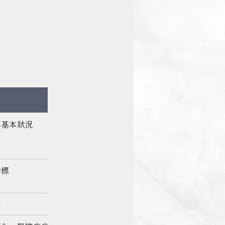
解基本狀況
指標
病