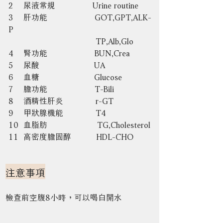
2    尿液常規               Urine routine
3    肝功能                   GOT,GPT,ALK-
P
                                   TP,Alb,Glo
4    腎功能                   BUN,Crea
5    尿酸                      UA
6    血糖                      Glucose
7    膽功能                   T-Bili
8    
酒精性肝炎             r-GT
9    甲狀腺機能             T4
10  血脂肪                    TG,Cholesterol
11  高密度膽固醇          HDL-CHO
注意事項
檢查前空腹8小時，可以喝白開水