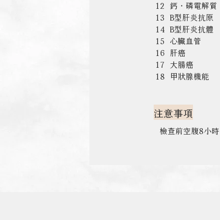
12  鈣・磷電解質    
13  
B型肝炎抗原     
14  B型肝炎抗體     
15  
心臟血管          
16  肝癌              
17  大腸癌           
18  甲狀腺機能       
注意事項
檢查前空腹8小