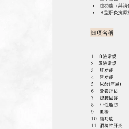
膽功能（與消
Ｂ型肝炎抗原
細項名稱
1   血液常規        
2   尿液常規        
3    肝功能          
4    腎功能          
5    尿酸(痛風)      
6    營養評估         
7    總膽固醇        
8    中性脂肪        
9    血糖             
10  膽功能             
11  酒精性肝炎       