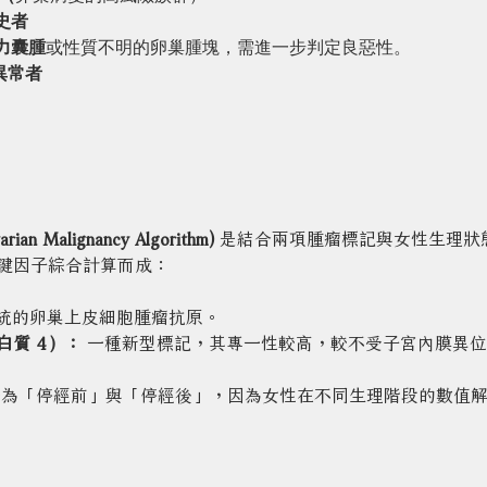
史者
力囊腫
或性質不明的卵巢腫塊，需進一步判定良惡性。
值異常者
rian Malignancy Algorithm)
 是結合兩項腫瘤標記與女性生理狀
鍵因子綜合計算而成：
傳統的卵巢上皮細胞腫瘤抗原。
白質 4）：
 一種新型標記，其專一性較高，較不受子宮內膜異
分為「停經前」與「停經後」，因為女性在不同生理階段的數值