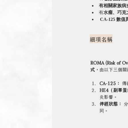
有相關家族病
有
水瘤、巧克
 CA-125 數
細項名稱
ROMA (Risk of Ova
式
，由以下三個關
CA-125：
 
HE4（副睪蛋
炎影響。
停經狀態：
 
同。